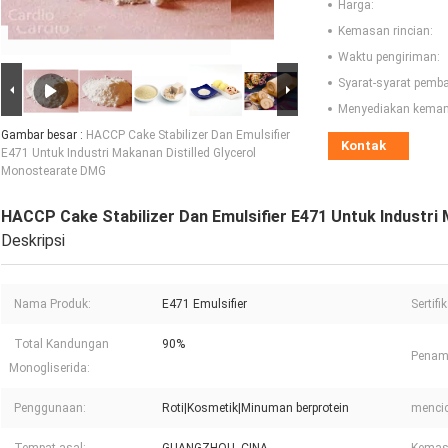
Harga:
Kemasan rincian:
Waktu pengiriman:
Syarat-syarat pemb
Menyediakan kema
Gambar besar :
HACCP Cake Stabilizer Dan Emulsifier
Kontak
E471 Untuk Industri Makanan Distilled Glycerol
Monostearate DMG
HACCP Cake Stabilizer Dan Emulsifier E471 Untuk Industri
Deskripsi
Nama Produk:
E471 Emulsifier
Sertifi
Total Kandungan
90%
Penamp
Monogliserida:
Penggunaan:
Roti|Kosmetik|Minuman berprotein
mencic