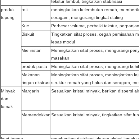
tekstur lembut, tingkatkan stabilisasi
produk
roti
meningkatkan kelembutan remah, memberika
tepung
seragam, mengurangi tingkat staling
Kue
Perbesar volume, perbaiki tekstur, perpanj
Biskuit
Tingkatkan sifat proses, cegah pemisahan 
lepas modul
Mie instan
Meningkatkan sifat proses, mengurangi pen
masakan
produk pasta
Meningkatkan sifat proses, mengurangi keh
Makanan
Meningkatkan sifat proses, meningkatkan 
ringan ekstrusi
struktur remah yang halus dan seragam, men
Minyak
Margarin
Sesuaikan kristal minyak, berikan dispersi ai
dan
lemak
Memendekkan
Sesuaikan kristal minyak, tingkatkan sifat fu
kopi-teman
memberikan distribusi ukuran globul lemak 