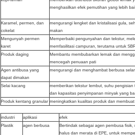
menghasilkan efek pemutihan yang lebih bai
Karamel, permen, dan
mengurangi lengket dan kristalisasi gula, s
cokelat
makan
Mengunyah permen
Memperbaiki pengunyahan dan tekstur, mel
karet
memfasilitasi campuran, terutama untuk SB
Produk daging
Membantu membubarkan lemak dan menggab
mencegah penuaan pati
Agen antibusa yang
mengurangi dan menghambat berbusa sela
dapat dimakan
Selai kacang
memberikan tekstur lembut, suhu pengisian t
dan kapasitas penyimpanan minyak yang ba
Produk kentang granular
meningkatkan kualitas produk dan membuat 
industri
aplikasi
efek
Plastik
agen berbusa
Bertindak sebagai agen pembusa fisi
halus dan merata di EPE, untuk memp