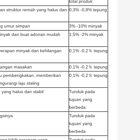
total produk
n struktur remah yang halus dan
0,3% -0,8% tepung
ang umur simpan
3% -10% minyak
minyak dan buat adonan mudah
1,5% -2% minyak
yerapan minyak dan kehilangan
0,1% -0,2％ tepung
ilangan masakan
0,1% -0,2％ tepung
laju pembengkakan, memberikan
0,1% -0,2％ tepung
gurangi laju staling
r yang halus dan stabil
Tunduk pada
tujuan yang
berbeda
ngsinya
Tunduk pada
tujuan yang
berbeda
yang lebih seragam yang
Tunduk pada