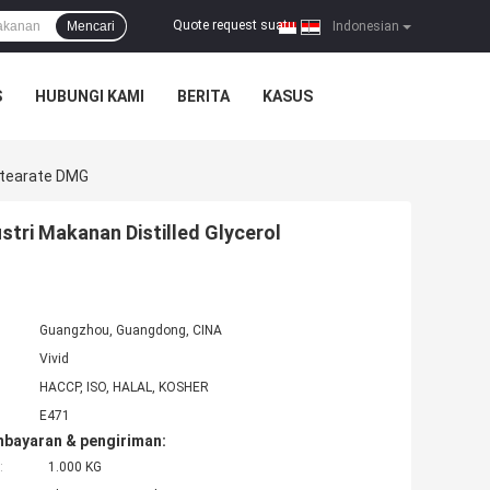
Quote request suatu
Mencari
|
Indonesian
S
HUBUNGI KAMI
BERITA
KASUS
ostearate DMG
stri Makanan Distilled Glycerol
Guangzhou, Guangdong, CINA
Vivid
HACCP, ISO, HALAL, KOSHER
E471
mbayaran & pengiriman:
:
1.000 KG