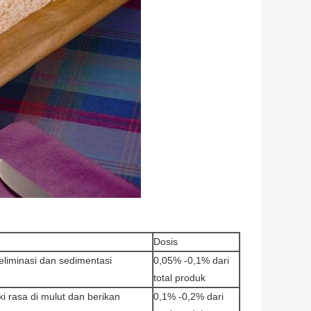
Dosis
liminasi dan sedimentasi
0,05% -0,1% dari
total produk
ki rasa di mulut dan berikan
0,1% -0,2% dari