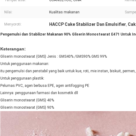
Tempat asal:
GUANGZHOU, CINA
Kemasa
Nilai:
Kualitas makanan
Sampel
HACCP Cake Stabilizer Dan Emulsifier
Cak
Menyoroti:
,
Pengemulsi dan Stabilizer Makanan 90% Gliserin Monostearat E471 Untuk In
Keterangan:
Gliserin monostearat (GMS) Jenis : GMS40% /GMS90% GMS 99%
Untuk penggunaan makanan:
itu pengemulsi dan penstabil yang baik untuk kue, roti, mie instan, biskuit, permen,
Untuk penggunaan plastik:
Pelumas PVC, agen berbusa EPE, agen antifogging PE
Lainnya: penggunaan farmasi dan kosmetik dll
Gliserin monostearat (GMS) 40%
Gliserin monostearat (GMS) 90%