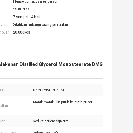
Please contact sales person
25 KG/tas
7 sampai 14 hari
ayaran:
Silahkan hubungi orang penjualan
mpuan:
20,000kgs
 Makanan Distilled Glycerol Monostearate DMG
kasi:
HACCP/ISO /HALAL
Manik-manik lilin putih ke putih pucat
ilan:
ipi:
sedikit berlemak|Netral