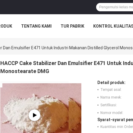
RODUK
TENTANG KAMI
TUR PABRIK
KONTROL KUALITA
r Dan Emulsifier E471 Untuk Industri Makanan Distilled Glycerol Mon
HACCP Cake Stabilizer Dan Emulsifier E471 Untuk Indu
Monostearate DMG
Detail produk:
Tempat asal:
Nama merek:
Sertifikasi:
Nomor model:
Syarat-syarat pe
Kuantitas min Order