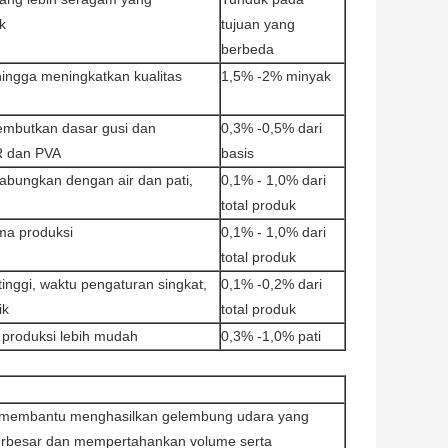
k
tujuan yang
berbeda
ehingga meningkatkan kualitas
1,5% -2% minyak
embutkan dasar gusi dan
0,3% -0,5% dari
R dan PVA
basis
ungkan dengan air dan pati,
0,1% - 1,0% dari
total produk
ma produksi
0,1% - 1,0% dari
total produk
inggi, waktu pengaturan singkat,
0,1% -0,2% dari
ik
total produk
produksi lebih mudah
0,3% -1,0% pati
k, membantu menghasilkan gelembung udara yang
erbesar dan mempertahankan volume serta