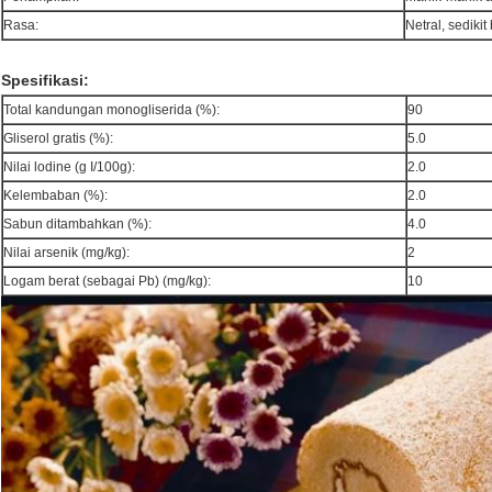
Rasa:
Netral, sediki
Spesifikasi:
Total kandungan monogliserida (%):
90
Gliserol gratis (%):
5.0
Nilai lodine (g I/100g):
2.0
Kelembaban (%):
2.0
Sabun ditambahkan (%):
4.0
Nilai arsenik (mg/kg):
2
Logam berat (sebagai Pb) (mg/kg):
10