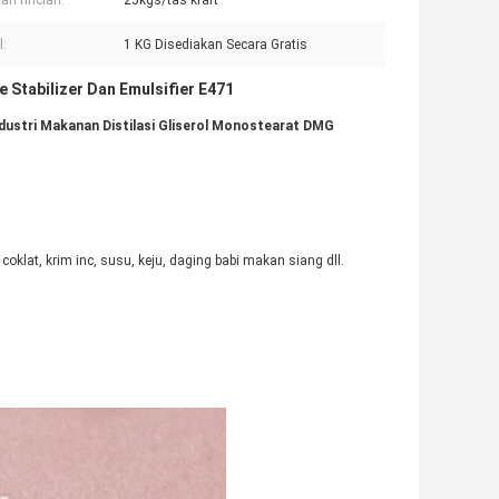
n rincian:
25kgs/tas kraft
:
1 KG Disediakan Secara Gratis
e Stabilizer Dan Emulsifier E471
dustri Makanan Distilasi Gliserol Monostearat DMG
 coklat, krim inc, susu, keju, daging babi makan siang dll.