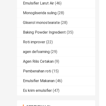
Emulsifier Larut Air
(46)
Monogliserida suling
(28)
Gliserol monostearate
(28)
Baking Powder Ingredient
(35)
Roti improver
(22)
agen defoaming
(29)
Agen Rilis Cetakan
(9)
Pembenahan roti
(15)
Emulsifier Makanan
(46)
Es krim emulsifier
(47)