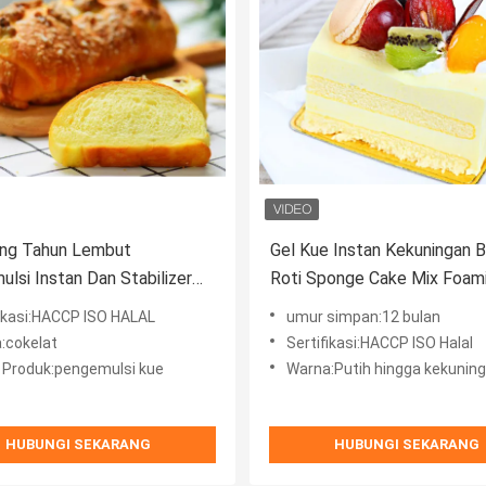
ang Tahun Lembut
Gel Kue Instan Kekuningan 
lsi Instan Dan Stabilizer
Roti Sponge Cake Mix Foam
ah Baik Untuk Pastry
Agent Gel Peningkat Kue
fikasi:HACCP ISO HALAL
umur simpan:12 bulan
:cokelat
Sertifikasi:HACCP ISO Halal
Produk:pengemulsi kue
Warna:Putih hingga kekunin
HUBUNGI SEKARANG
HUBUNGI SEKARANG