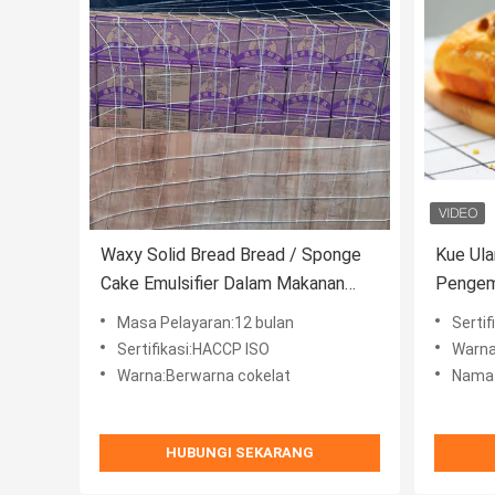
Waxy Solid Bread Bread / Sponge
Kue Ul
Cake Emulsifier Dalam Makanan
Pengemu
Dengan Aroma Murni
Penamb
Masa Pelayaran:12 bulan
Serti
Sertifikasi:HACCP ISO
Warna
Warna:Berwarna cokelat
Nama 
HUBUNGI SEKARANG