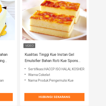
Bahan
Kualitas Tinggi Kue Instan Gel
ing
Emulsifier Bahan Roti Kue Spons
Campuran Busa Agen Kue Gel
Sertifikasi:HACCP ISO HALAL KOSHER
Warna:Cokelat
gan
Nama Produk:Pengemulsi Kue
HUBUNGI SEKARANG