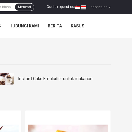
Quote request suatu
Mencari
|
Indonesian
S
HUBUNGI KAMI
BERITA
KASUS
Instant Cake Emulsifier untuk makanan