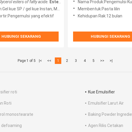
lycerol esters of fatty acide.
Ester gliserol dari asid lemak.
Nama Produk:Pengemulsi Ku
Tri, Tetra-pol
P / gel kue Instan, Margarin / Pemendek, Es krim, creamer NonoDairy, Kue perbaiki
Membentuk:Pasta lilin
rtir:Pengemulsi yang efektif
Kehidupan Rak:12 bulan
HUBUNGI SEKARANG
HUBUNGI SEKARANG
Page 1 of 5
|<
<<
1
2
3
4
5
>>
>|
ifier roti
Kue Emulsifier
n Roti
Emulsifier Larut Air
erol monostearate
Baking Powder Ingredi
 defoaming
Agen Rilis Cetakan