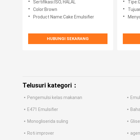
Sertifikasi:ISO, HALAL
Tipe:
G
Color:Brown
Tujuan:Gel kue S
Product Name:Cake Emulsifier
Menyo
HUBUNGI SEKARANG
Telusuri kategori：
Pengemulsi kelas makanan
Emuls
E471 Emulsifier
Baha
Monogliserida suling
Glis
Roti improver
agen