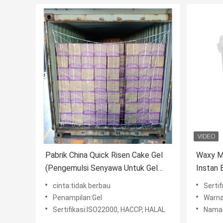
Pabrik China Quick Risen Cake Gel
Waxy M
(Pengemulsi Senyawa Untuk Gel
Instan 
Kue) Dengan HALAL
cinta:tidak berbau
Sertif
Penampilan:Gel
Warna
Sertifikasi:ISO22000, HACCP, HALAL
Nama 