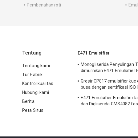
Pembenahan roti
Emul
Tentang
E471 Emulsifier
Monogliserida Penyulingan T
Tentang kami
dimurnikan E471 Emulsifier 
Tur Pabrik
Pengemulsi makanan untuk 
Grosir CP817 emulsifier kue
Kontrol kualitas
busa dengan sertifikasi ISO,
Hubungi kami
KOSHER, FSSC dan masa sim
E471 Emulsifier Emulsifier la
Berita
dan Digliserida GMS4082 fo
emulsifier
Peta Situs