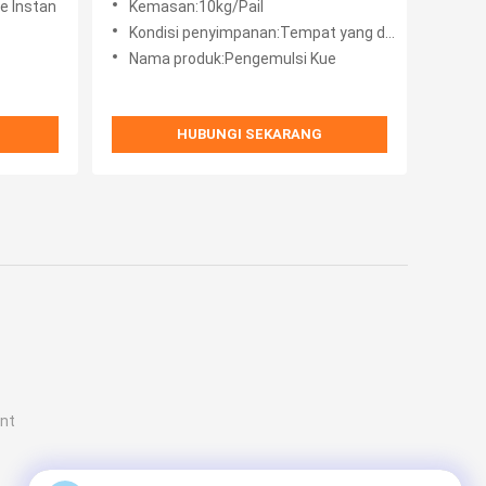
e Instan
y
Kemasan:10kg/Pail
Kondisi penyimpanan:Tempat yang dingin dan kering
Nama produk:Pengemulsi Kue
HUBUNGI SEKARANG
ent