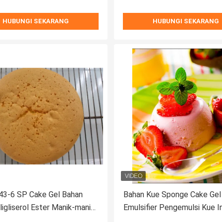
HUBUNGI SEKARANG
HUBUNGI SEKARANG
43-6 SP Cake Gel Bahan
Bahan Kue Sponge Cake Gel
igliserol Ester Manik-manik
Emulsifier Pengemulsi Kue I
emak
Bersertifikat ISO HALAL