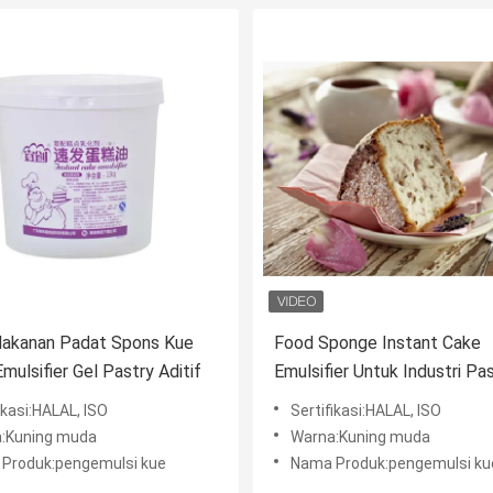
akanan Padat Spons Kue
Food Sponge Instant Cake
Emulsifier Gel Pastry Aditif
Emulsifier Untuk Industri Pa
10kg / Carton Cake Gel
ikasi:HALAL, ISO
Sertifikasi:HALAL, ISO
:Kuning muda
Warna:Kuning muda
Produk:pengemulsi kue
Nama Produk:pengemulsi ku