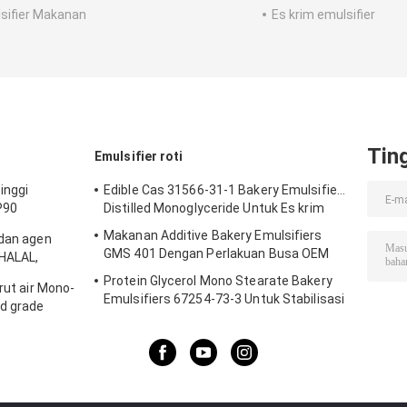
sifier Makanan
Es krim emulsifier
Tin
Emulsifier roti
inggi
Edible Cas 31566-31-1 Bakery Emulsifiers
P90
Distilled Monoglyceride Untuk Es krim
es krim
Makanan Additive Bakery Emulsifiers
 dan agen
GMS 401 Dengan Perlakuan Busa OEM
 HALAL,
pan 1 tahun
Protein Glycerol Mono Stearate Bakery
rut air Mono-
Emulsifiers 67254-73-3 Untuk Stabilisasi
od grade