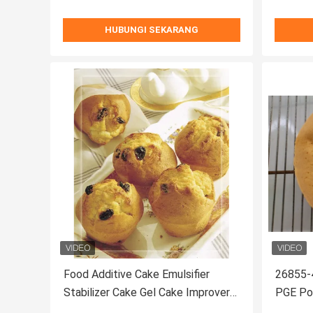
HUBUNGI SEKARANG
Food Additive Cake Emulsifier
26855-
Stabilizer Cake Gel Cake Improver
PGE Pol
Dengan ISO Halal
Asam L